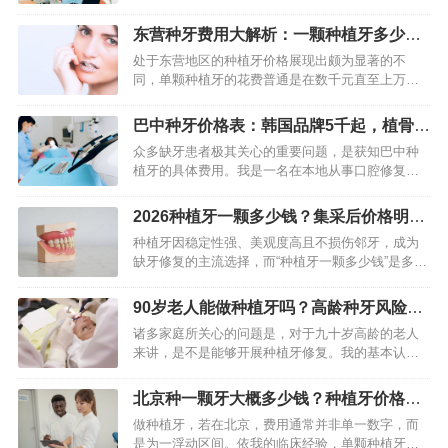
那一种技能，在临床应用这个范畴内越来越受广泛
关注意思。它主要是通过植入人工牙根这种办法，
东营种牙费用大解析：一颗种植牙多少
进而切实恢复牙齿的功能以…
钱？主要看这三部分
处于东营地区的种植牙价格展现出颇为显著的不
同，单颗种植牙的花费普通是在数千元直至上万元
的范围里变动。作为一名于口腔行业长时间深入钻
研的工作者，我清楚知晓这个价格背后可不是仅仅
巴中种牙价格表：韩国品牌5千起，植骨加
一个单纯的数字，而是众多因…
钱
众多缺牙患者极其关心的重要问题，是获知巴中种
植牙的具体费用。我是一名在本地从事口腔修复工
作多年的专业医生，接触过大量种植案例，因经验
丰富，对当地市场价格情况，以及各类技术选择，
2026种植牙一颗多少钱？集采后价格明细
有着深入而详实的了解。…
+省钱技巧
种植牙因稳定性强、美观度高且不损伤邻牙，成为
缺牙修复的主流选择，而“种植牙一颗多少钱”是多数
人首要关注的问题。2026年国家种植牙集采政策全
面落地，叠加地方医保补贴，单颗种植牙价格较往
90岁老人能做种植牙吗？高龄种牙风险与
年大幅下降，目前…
条件评估
诸多家庭所关心的问题是，对于九十岁高龄的老人
来讲，是不是能够开展种植牙修复。我的基本认知
是，年龄自身并非种植牙的绝对不可以适应的情
况，重点在于老人的整体健康情形、口腔状况以及
北京种一颗牙大概多少钱？种植牙价格明
能不能承受手术。现代口腔医…
细与影响因素
做种植牙，若在北京，费用通常并非单一数字，而
是为一浮动区间。依我的临床经验，单颗种植牙的