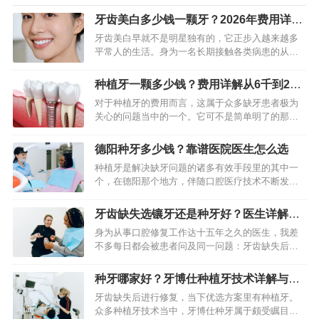
牙齿美白多少钱一颗牙？2026年费用详解
与省钱指南
牙齿美白早就不是明星独有的，它正步入越来越多
平常人的生活。身为一名长期接触各类病患的从业
者，我很明白众人最关注的常常是“一口价”。然而牙
齿美白的费用不是一个固定数值，它就像给牙齿“量
种植牙一颗多少钱？费用详解从6千到2万
身定制”，价钱取决…
差别在哪
对于种植牙的费用而言，这属于众多缺牙患者极为
关心的问题当中的一个。它可不是简单明了的那种
“一口价”，而是一种受到多种因素作用影响后形成的
综合费用。种植体的品牌不一样，手术复杂情况存
德阳种牙多少钱？靠谱医院医生怎么选
在差异，加上所在地区…
种植牙是解决缺牙问题的诸多有效手段里的其中一
个，在德阳那个地方，伴随口腔医疗技术不断发
展，种植牙已然成为好多市民所做出的那种选择。
做出种植牙这种选择，得全面考量医院资质、医生
牙齿缺失选镶牙还是种牙好？医生详解二
技术、种植体品牌以及术后维…
者区别与适合人群
身为从事口腔修复工作达十五年之久的医生，我差
不多每日都会被患者问及同一问题：牙齿缺失后，
切实是镶牙好还是种牙好呢？这并非是一个只能二
选一的抉择，两种技术各自有着清晰明确的适用情
种牙哪家好？牙博仕种植牙技术详解与适
形以及优点与缺点，关键之…
用人群
牙齿缺失后进行修复，当下优选方案里有种植牙。
众多种植牙技术当中，牙博仕种牙属于颇受瞩目的