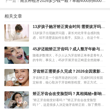
下一篇：
南京种植牙2026多少钱一颗？单颗4000到6000元靠谱吗
相关文章
13岁孩子龅牙矫正黄金时间 需要拔牙吗如
何选择方案
13岁孩子出现龅牙问题，家长对此常常会感到焦
虑，却不清楚该如何去着手。实际上，在这个年龄
段它恰恰正处于矫正的“黄金时期”，所以选择合适的
矫治方案是非常关键重要的。我的理解是这样的，
45岁还能矫正牙齿吗？成人整牙年龄与条
有效的矫正它不仅仅是…
件详解
随着岁数增大，不少人认为牙齿矫正单单是青年人
的专利，事实上，45岁开展牙齿正畸是全然能够行
得通的，重点在于全方位的口腔健康评定以及个性
化的医治方案，成年人的颌骨虽说已经固定成型
牙齿矫正需要多久完成？2026全因素影响
了，然而牙齿依旧能够在专…
指南
牙齿矫正是一个循序渐进的过程，完成时间没有固
定标准，核心取决于牙齿畸形程度、矫正方式、年
龄及个人配合度，整体周期通常在1-3年不等。不少
矫正人群都希望快速完成矫正，但盲目追求速度可
矫正牙齿会改变脸型吗？真相揭秘+影响程
能影响矫正效果与口腔…
度全解析
“矫正牙齿能变好看吗？”“矫正牙齿会改变脸型
吗？”，这是很多人决定做牙齿矫正前，除了费用、
周期外最关心的问题。网上不乏“矫正牙齿堪比换头”