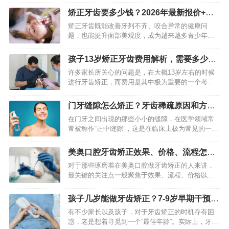
“正畸后圆脸变鹅蛋脸”的案例，也有不少人反馈“矫
矫正牙齿要多少钱？2026年最新报价+影
正后脸型毫无变…
响费用4大核心因素
矫正牙齿既能改善牙列不齐、咬合异常的健康问
题，也能提升面部美观度，成为越来越多青少年和
成年人的选择。而“矫正牙齿要多少钱”，更是大家咨
询时最先关注的核心问题。其实，牙齿矫正没有固
孩子13岁矫正牙齿费用解析，需要多少
定统一的价格，跨度从几…
钱？方法怎么选？
许多家长所关心的问题是，在大概13岁左右的时候
进行牙齿矫正，而费用是其中极为重要的一个考量
因素。孩子这个年龄正处在矫治的黄金时期，然而
具体的花费并不是一个固定不变的数字，它会受到
门牙缝隙怎么矫正？牙齿稀疏原因和方法
矫正方法的影响，会受到…
详解
在门牙之间出现的那些小小的缝隙，在医学领域常
常被称作“正中缝隙”，这是在临床上极为常见的一种
牙齿方面的状况。它有可能是源自多种不同的因
素，然而不管其原因究竟怎样，现今的牙齿矫正技
美奥口腔牙齿矫正效果、价格、流程怎么
术已然能够提供多种具备…
样？过来人分享真实经历
对于那些琢磨着在美奥口腔做牙齿矫正的人来讲，
最关键的关注点一般聚焦于效果、流程、价格以及
后续维护这几个要点上。牙齿矫正身为一项专业的
口腔医疗项目，它不单单是为了提升美观度，更是
孩子几岁能做牙齿矫正？7-9岁早期干预和
对口腔健康进行的长期投入…
青少年黄金期详解
有不少家长以及孩子，对于牙齿矫正的时机存有困
惑，老是想着寻觅到一个“最佳年龄”。实际上，牙齿