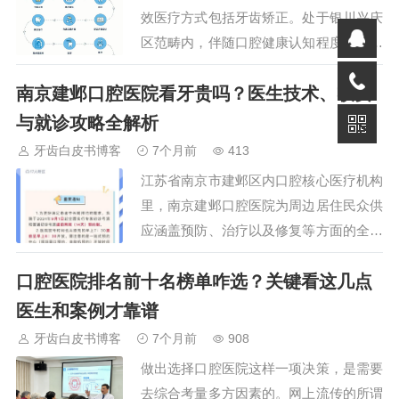
效医疗方式包括牙齿矫正。处于银川兴庆
区范畴内，伴随口腔健康认知程度日益提
高以及医疗技术不断进步，牙齿矫正已然
南京建邺口腔医院看牙贵吗？医生技术、收费
变成众多市民十分关注并且会去加以选择
的事项。它不仅仅和牙…
与就诊攻略全解析
牙齿白皮书博客
7个月前
413
江苏省南京市建邺区内口腔核心医疗机构
里，南京建邺口腔医院为周边居住民众供
应涵盖预防、治疗以及修复等方面的全面
口腔健康服务。其医疗质量、所拥有的医
口腔医院排名前十名榜单咋选？关键看这几点
生团队以及相关就诊体验，是病患普遍予
以关注的重点。接下来…
医生和案例才靠谱
牙齿白皮书博客
7个月前
908
做出选择口腔医院这样一项决策，是需要
去综合考量多方因素的。网上流传的所谓